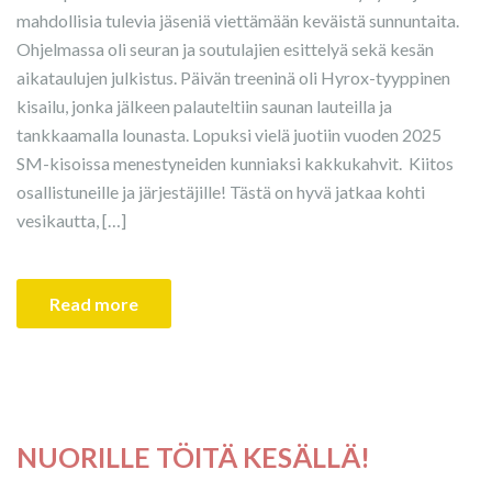
mahdollisia tulevia jäseniä viettämään keväistä sunnuntaita.
Ohjelmassa oli seuran ja soutulajien esittelyä sekä kesän
aikataulujen julkistus. Päivän treeninä oli Hyrox-tyyppinen
kisailu, jonka jälkeen palauteltiin saunan lauteilla ja
tankkaamalla lounasta. Lopuksi vielä juotiin vuoden 2025
SM-kisoissa menestyneiden kunniaksi kakkukahvit. Kiitos
osallistuneille ja järjestäjille! Tästä on hyvä jatkaa kohti
vesikautta, […]
Read more
NUORILLE TÖITÄ KESÄLLÄ!