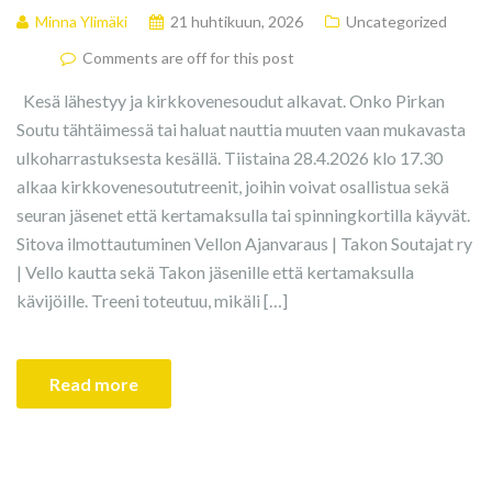
Minna Ylimäki
21 huhtikuun, 2026
Uncategorized
Comments are off for this post
Kesä lähestyy ja kirkkovenesoudut alkavat. Onko Pirkan
Soutu tähtäimessä tai haluat nauttia muuten vaan mukavasta
ulkoharrastuksesta kesällä. Tiistaina 28.4.2026 klo 17.30
alkaa kirkkovenesoututreenit, joihin voivat osallistua sekä
seuran jäsenet että kertamaksulla tai spinningkortilla käyvät.
Sitova ilmottautuminen Vellon Ajanvaraus | Takon Soutajat ry
| Vello kautta sekä Takon jäsenille että kertamaksulla
kävijöille. Treeni toteutuu, mikäli […]
Read more