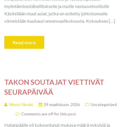
myöntämisestähallitukselle ja muille vastuuvelvollisille
Käsitellään muut asiat, jotka on esitetty johtokunnalle
viimeistään kuukausi ennenvaalikokousta. Kokouksen […]
Read more
TAKON SOUTAJAT VIETTIVÄT
SEURAPÄIVÄÄ
Minna Ylimäki
29 maaliskuun, 2026
Uncategorized
Comments are off for this post
Hatanpäälle oli kokoontunut mukava määrä nykyisiä ja