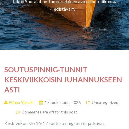
Takon Soutajat on Tamperelainen avoin soutuliikuntaa
edistävä ry
SOUTUSPINNIG-TUNNIT
KESKIVIIKKOISIN JUHANNUKSEEN
ASTI
Minna Ylimäki
17 toukokuun, 2026
Uncategorized
Comments are off for this post
Keskiviikon klo 16-17 soutuspinnig-tunnit jatkuvat