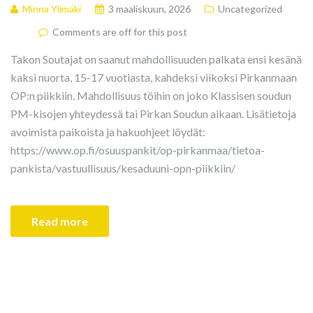
Minna Ylimäki
3 maaliskuun, 2026
Uncategorized
Comments are off for this post
Takon Soutajat on saanut mahdollisuuden palkata ensi kesänä
kaksi nuorta, 15-17 vuotiasta, kahdeksi viikoksi Pirkanmaan
OP:n piikkiin. Mahdollisuus töihin on joko Klassisen soudun
PM-kisojen yhteydessä tai Pirkan Soudun aikaan. Lisätietoja
avoimista paikoista ja hakuohjeet löydät:
https://www.op.fi/osuuspankit/op-pirkanmaa/tietoa-
pankista/vastuullisuus/kesaduuni-opn-piikkiin/
Read more