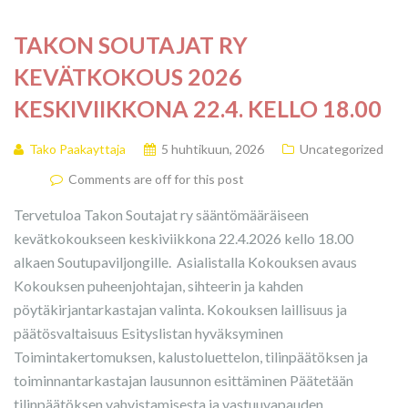
TAKON SOUTAJAT RY
KEVÄTKOKOUS 2026
KESKIVIIKKONA 22.4. KELLO 18.00
Tako Paakayttaja
5 huhtikuun, 2026
Uncategorized
Comments are off for this post
Tervetuloa Takon Soutajat ry sääntömääräiseen
kevätkokoukseen keskiviikkona 22.4.2026 kello 18.00
alkaen Soutupaviljongille. Asialistalla Kokouksen avaus
Kokouksen puheenjohtajan, sihteerin ja kahden
pöytäkirjantarkastajan valinta. Kokouksen laillisuus ja
päätösvaltaisuus Esityslistan hyväksyminen
Toimintakertomuksen, kalustoluettelon, tilinpäätöksen ja
toiminnantarkastajan lausunnon esittäminen Päätetään
tilinpäätöksen vahvistamisesta ja vastuuvapauden