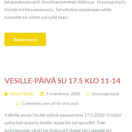
juhannukseen asti. Ilmoittautuminen Vellossa. Huomaa myös
tiistain kirkkovenesoutu. Tervetuloa soutamaan näille
tunneille tai sitten syksyllä taas!
Read more
VESILLE-PÄIVÄ SU 17.5 KLO 11-14
Minna Ylimäki
3 toukokuun, 2026
Uncategorized
Comments are off for this post
Kaikille avoin Vesille-päivä sunnuntaina 17.5.2026! Etsitkö
uutta harrastusta itselle, kaverille tai lapselle? Tule
kokeilemaan yksin tai yhdessä Pyhäjärven rannalle eri