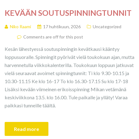
KEVÄÄN SOUTUSPINNINGTUNNIT
Niko Raami
17 huhtikuun, 2026
Uncategorized
Comments are off for this post
Kesän lähestyessä soutuspinningin kevätkausi kääntyy
loppusuoralle. Spinningit pyörivät vielä toukokuun ajan, mutta
harvennetulla viikkokalenterilla. Toukokuun loppuun jatkuvat
vielä seuraavat avoimet spinningtunnit: Ti klo 9.30-10.15 ja
10.30-11.15 Ke klo 16-17 To klo 16.30-17.15 Su klo 17-18
Lisäksi kevään viimeinen erikoisspinning Mikan vetämänä
keskiviikkona 13.5. klo 16.00. Tule paikalle ja ylläty! Varaa
paikkasi tunneille täältä.
Read more