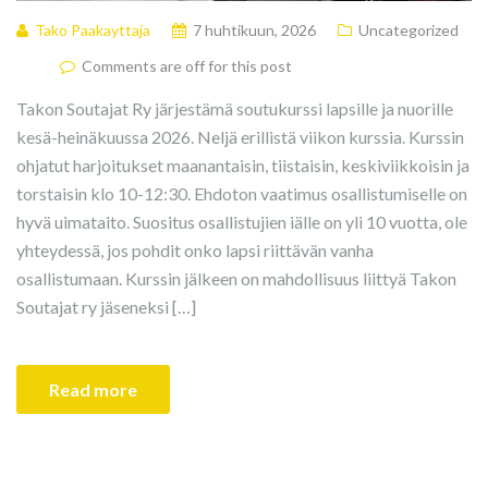
Tako Paakayttaja
7 huhtikuun, 2026
Uncategorized
Comments are off for this post
Takon Soutajat Ry järjestämä soutukurssi lapsille ja nuorille
kesä-heinäkuussa 2026. Neljä erillistä viikon kurssia. Kurssin
ohjatut harjoitukset maanantaisin, tiistaisin, keskiviikkoisin ja
torstaisin klo 10-12:30. Ehdoton vaatimus osallistumiselle on
hyvä uimataito. Suositus osallistujien iälle on yli 10 vuotta, ole
yhteydessä, jos pohdit onko lapsi riittävän vanha
osallistumaan. Kurssin jälkeen on mahdollisuus liittyä Takon
Soutajat ry jäseneksi […]
Read more