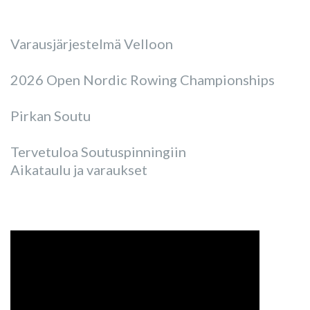
Varausjärjestelmä Velloon
2026 Open Nordic Rowing Championships
Pirkan Soutu
Tervetuloa Soutuspinningiin
Aikataulu ja varaukset